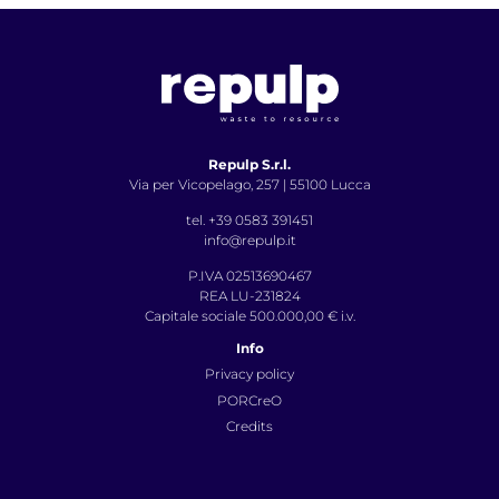
Repulp S.r.l.
Via per Vicopelago, 257 | 55100 Lucca
tel. +39 0583 391451
info@repulp.it
P.IVA 02513690467
REA LU-231824
Capitale sociale 500.000,00 € i.v.
Info
Privacy policy
PORCreO
Credits