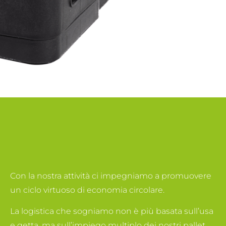
Con la nostra attività ci impegniamo a promuovere
un ciclo virtuoso di economia circolare.
La logistica che sogniamo non è più basata sull’usa
e getta, ma sull’impiego multiplo dei nostri pallet